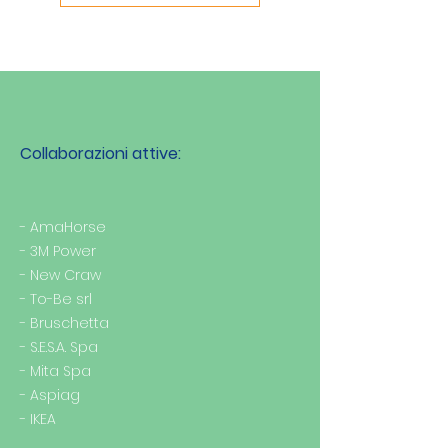
Collaborazioni attive:
- AmaHorse
- 3M Power
- New Craw
- To-Be srl
- Bruschetta
- S.E.S.A. Spa
- Mita Spa
- Aspiag
- IKEA